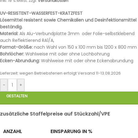
inkl. 19 % MwSt.
zzgl.
Versandkosten
UV-RESISTENT-WASSERFEST-KRATZFEST
Lösemittel resistent sowie Chemikalien und Desinfektionsmittel
beständig.
Material:
Als Alu-Verbundplatte 3mm oder Folie-selbstklebend
auch Reflektierend RA1/A,
Format-Größe:
nach Wahl von 150 x 100 mm bis 1200 x 800 mm
Bohrlöcher:
Wahlweise mit oder ohne Lochbohrung
Ecken-Abrundung:
Wahlweise mit oder ohne Eckenabrundung
Lieferzeit:
wegen Betriebsferien erfolgt Versand 11-13.08.2026
-
+
GESTALTEN
zusätzliche Staffelpreise auf Stückzahl/VPE
ANZAHL
EINSPARUNG IN %